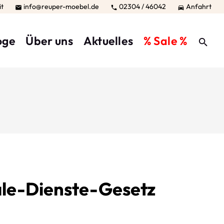
it
info@reuper-moebel.de
02304 / 46042
Anfahrt



oge
Über uns
Aktuelles
% Sale %
ale-Dienste-Gesetz