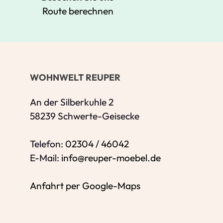
Route berechnen
Ihre Kontaktdaten
Alle mit Stern gekennzeichneten Felder s
Name
*
WOHNWELT REUPER
Bitte geben Sie Ihren vollständigen Nam
E-Mail-Adresse
*
An der Silberkuhle 2
58239 Schwerte-Geisecke
Bitte geben Sie eine gültige E-Mail-Adres
Telefon
*
Telefon:
02304 / 46042
E-Mail:
info@reuper-moebel.de
Anfahrt per Google-Maps
Ihr Wunschtermin /
Rückruf