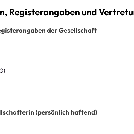
rm, Registerangaben und Vertret
Registerangaben der Gesellschaft
G)
d
lschafterin (persönlich haftend)