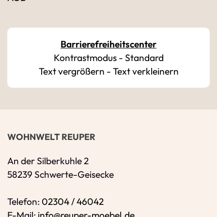
Bitte geben Sie Ihren vollständigen Namen 
E-Mail-Adresse
*
Barrierefreiheitscenter
Kontrastmodus
-
Standard
Bitte geben Sie eine gültige E-Mail-Adresse 
Text vergrößern
-
Text verkleinern
Telefon
*
Ihr Wunschtermin / Rückruf
WOHNWELT REUPER
Bitte Anliegen wählen
An der Silberkuhle 2
58239 Schwerte-Geisecke
Wählen Sie aus, ob Sie einen Termin wünsc
Telefon:
02304 / 46042
Datum
E-Mail:
info@reuper-moebel.de