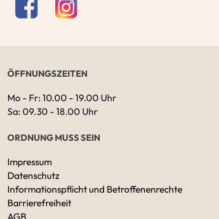
ÖFFNUNGSZEITEN
Mo - Fr: 10.00 - 19.00 Uhr
Sa: 09.30 - 18.00 Uhr
ORDNUNG MUSS SEIN
Impressum
Datenschutz
Ihre Kontaktdaten
Informationspflicht und Betroffenenrechte
Alle mit Stern gekennzeichneten Felder sind 
Name
*
Barrierefreiheit
AGB