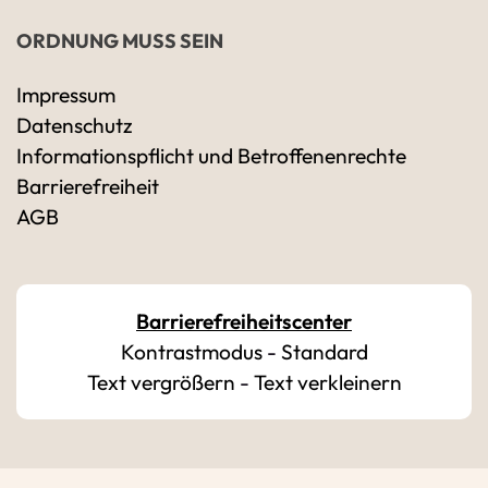
ORDNUNG MUSS SEIN
Impressum
Datenschutz
Ihre Kontaktdaten
Informationspflicht und Betroffenenrechte
Alle mit Stern gekennzeichneten Felder sind 
Name
*
Barrierefreiheit
AGB
Bitte geben Sie Ihren vollständigen Namen 
E-Mail-Adresse
*
Barrierefreiheitscenter
Kontrastmodus
-
Standard
Bitte geben Sie eine gültige E-Mail-Adresse 
Text vergrößern
-
Text verkleinern
Telefon
*