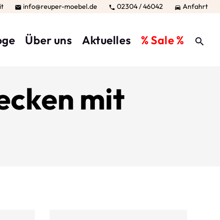
it
info@reuper-moebel.de
02304 / 46042
Anfahrt



oge
Über uns
Aktuelles
% Sale %
cken mit