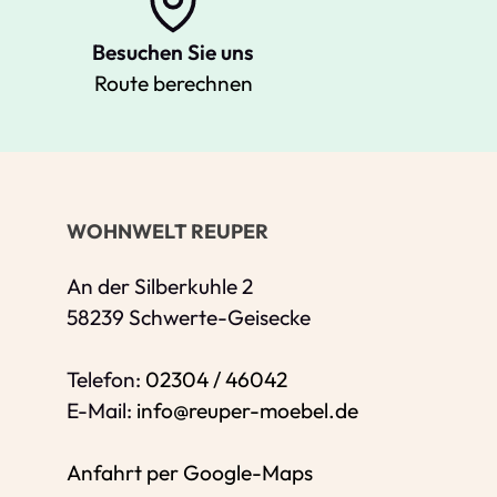
Besuchen Sie uns
Route berechnen
Ihre Kontaktdaten
Alle mit Stern gekennzeichneten Felder s
Name
*
WOHNWELT REUPER
Bitte geben Sie Ihren vollständigen Nam
E-Mail-Adresse
*
An der Silberkuhle 2
58239 Schwerte-Geisecke
Bitte geben Sie eine gültige E-Mail-Adres
Telefon
*
Telefon:
02304 / 46042
E-Mail:
info@reuper-moebel.de
Anfahrt per Google-Maps