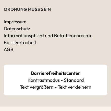
ORDNUNG MUSS SEIN
Impressum
Datenschutz
Ihre Kontaktdaten
Informationspflicht und Betroffenenrechte
Alle mit Stern gekennzeichneten Felder sind 
Name
*
Barrierefreiheit
AGB
Bitte geben Sie Ihren vollständigen Namen 
E-Mail-Adresse
*
Barrierefreiheitscenter
Kontrastmodus
-
Standard
Bitte geben Sie eine gültige E-Mail-Adresse 
Text vergrößern
-
Text verkleinern
Telefon
*