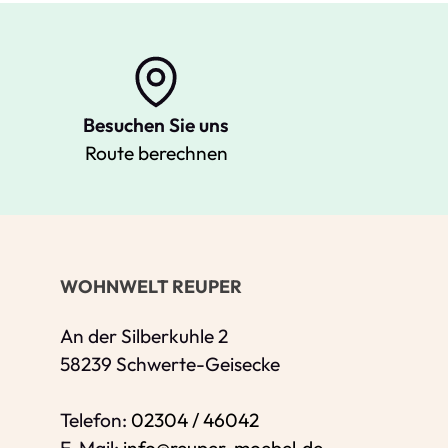
Besuchen Sie uns
Route berechnen
Ihre Kontaktdaten
Alle mit Stern gekennzeichneten Felder s
Name
*
WOHNWELT REUPER
Bitte geben Sie Ihren vollständigen Nam
E-Mail-Adresse
*
An der Silberkuhle 2
58239 Schwerte-Geisecke
Bitte geben Sie eine gültige E-Mail-Adres
Telefon
*
Telefon:
02304 / 46042