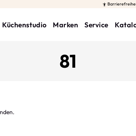
Barrierefreihe

Küchenstudio
Marken
Service
Katal
81
unden.