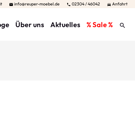
it
info@reuper-moebel.de
02304 / 46042
Anfahrt



oge
Über uns
Aktuelles
% Sale %