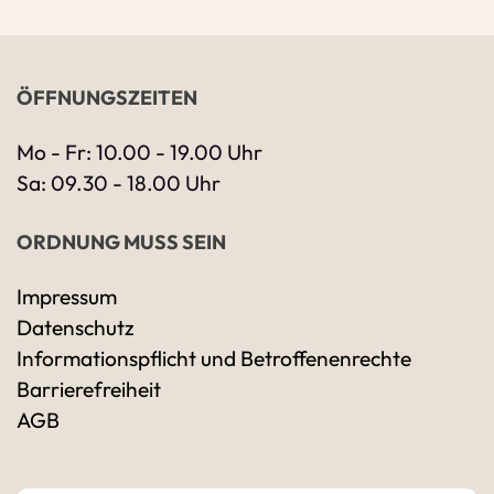
ÖFFNUNGSZEITEN
Mo - Fr: 10.00 - 19.00 Uhr
Sa: 09.30 - 18.00 Uhr
ORDNUNG MUSS SEIN
Impressum
Datenschutz
Ihre Kontaktdaten
Informationspflicht und Betroffenenrechte
Alle mit Stern gekennzeichneten Felder sind 
Name
*
Barrierefreiheit
AGB
Bitte geben Sie Ihren vollständigen Namen 
E-Mail-Adresse
*