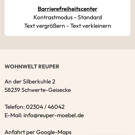
Barrierefreiheitscenter
Kontrastmodus
-
Standard
Bitte geben Sie eine gültige E-Mail-Adresse 
Text vergrößern
-
Text verkleinern
Telefon
*
Ihr Wunschtermin / Rückruf
WOHNWELT REUPER
Bitte Anliegen wählen
An der Silberkuhle 2
58239 Schwerte-Geisecke
Wählen Sie aus, ob Sie einen Termin wünsc
Telefon:
02304 / 46042
Datum
E-Mail:
info@reuper-moebel.de
Sie können ein Datum ab übermorgen ausw
Anfahrt per Google-Maps