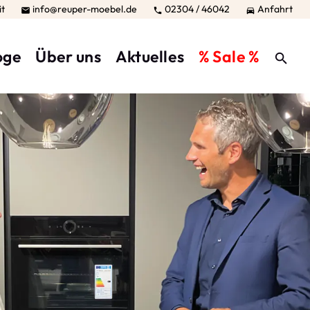
it
info@reuper-moebel.de
02304 / 46042
Anfahrt



oge
Über uns
Aktuelles
% Sale %