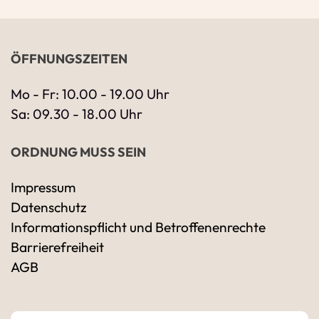
ÖFFNUNGSZEITEN
Mo - Fr: 10.00 - 19.00 Uhr
Sa: 09.30 - 18.00 Uhr
ORDNUNG MUSS SEIN
Impressum
Datenschutz
Ihre Kontaktdaten
Informationspflicht und Betroffenenrechte
Alle mit Stern gekennzeichneten Felder sind 
Name
*
Barrierefreiheit
AGB
Bitte geben Sie Ihren vollständigen Namen 
E-Mail-Adresse
*