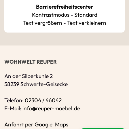
Barrierefreiheitscenter
Kontrastmodus
-
Standard
Bitte geben Sie eine gültige E-Mail-Adresse 
Text vergrößern
-
Text verkleinern
Telefon
*
Ihr Wunschtermin / Rückruf
WOHNWELT REUPER
Bitte Anliegen wählen
An der Silberkuhle 2
58239 Schwerte-Geisecke
Wählen Sie aus, ob Sie einen Termin wünsc
Telefon:
02304 / 46042
Datum
E-Mail:
info@reuper-moebel.de
Sie können ein Datum ab übermorgen ausw
Anfahrt per Google-Maps