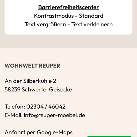
Barrierefreiheitscenter
Kontrastmodus
-
Standard
Bitte geben Sie eine gültige E-Mail-Adresse 
Text vergrößern
-
Text verkleinern
Telefon
*
Ihr Wunschtermin / Rückruf
WOHNWELT REUPER
Bitte Anliegen wählen
An der Silberkuhle 2
58239 Schwerte-Geisecke
Wählen Sie aus, ob Sie einen Termin wünsc
Telefon:
02304 / 46042
Datum
E-Mail:
info@reuper-moebel.de
Sie können ein Datum ab übermorgen ausw
Anfahrt per Google-Maps