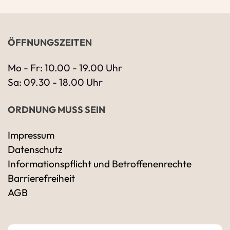
ÖFFNUNGSZEITEN
Mo - Fr: 10.00 - 19.00 Uhr
Sa: 09.30 - 18.00 Uhr
ORDNUNG MUSS SEIN
Impressum
Datenschutz
Ihre Kontaktdaten
Informationspflicht und Betroffenenrechte
Alle mit Stern gekennzeichneten Felder sind 
Name
*
Barrierefreiheit
AGB
Bitte geben Sie Ihren vollständigen Namen 
E-Mail-Adresse
*