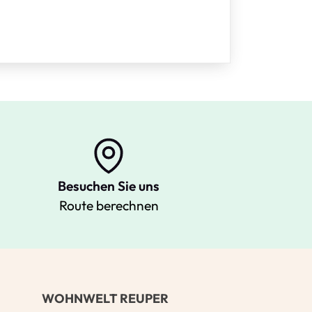
Besuchen Sie uns
Route berechnen
Ihre Kontaktdaten
Alle mit Stern gekennzeichneten Felder s
Name
*
WOHNWELT REUPER
Bitte geben Sie Ihren vollständigen Nam