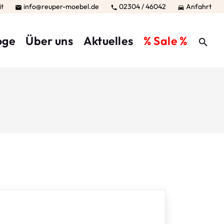
it
info@reuper-moebel.de
02304 / 46042
Anfahrt



oge
Über uns
Aktuelles
% Sale %