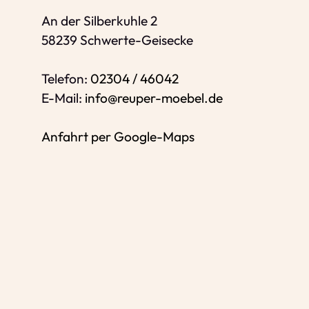
E-Mail-Adresse
*
An der Silberkuhle 2
58239 Schwerte-Geisecke
Bitte geben Sie eine gültige E-Mail-Adres
Telefon
*
Telefon:
02304 / 46042
E-Mail:
info@reuper-moebel.de
Anfahrt per Google-Maps
Ihr Wunschtermin /
Rückruf
Bitte Anliegen wählen
Wählen Sie aus, ob Sie einen Termin w
Datum