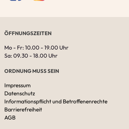
ÖFFNUNGSZEITEN
Mo - Fr: 10.00 - 19.00 Uhr
Sa: 09.30 - 18.00 Uhr
ORDNUNG MUSS SEIN
Impressum
Datenschutz
Ihre Kontaktdaten
Informationspflicht und Betroffenenrechte
Alle mit Stern gekennzeichneten Felder sind 
Name
*
Barrierefreiheit
AGB