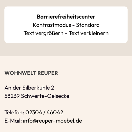
Bitte geben Sie Ihren vollständigen Namen 
E-Mail-Adresse
*
Barrierefreiheitscenter
Kontrastmodus
-
Standard
Bitte geben Sie eine gültige E-Mail-Adresse 
Text vergrößern
-
Text verkleinern
Telefon
*
Ihr Wunschtermin / Rückruf
WOHNWELT REUPER
Bitte Anliegen wählen
An der Silberkuhle 2
58239 Schwerte-Geisecke
Wählen Sie aus, ob Sie einen Termin wünsc
Telefon:
02304 / 46042
Datum
E-Mail:
info@reuper-moebel.de