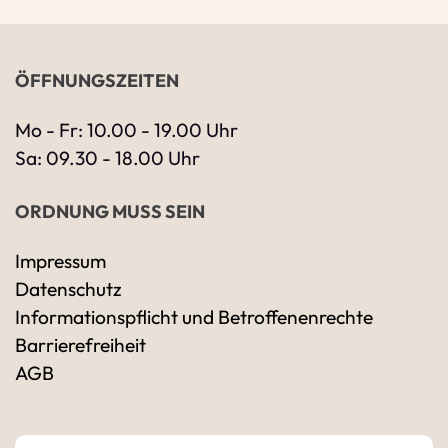
ÖFFNUNGSZEITEN
Mo - Fr: 10.00 - 19.00 Uhr
Sa: 09.30 - 18.00 Uhr
ORDNUNG MUSS SEIN
Impressum
Datenschutz
Ihre Kontaktdaten
Informationspflicht und Betroffenenrechte
Alle mit Stern gekennzeichneten Felder sind 
Name
*
Barrierefreiheit
AGB
Bitte geben Sie Ihren vollständigen Namen 
E-Mail-Adresse
*