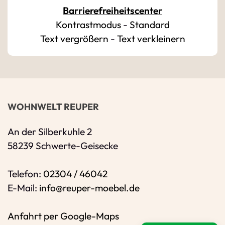
Barrierefreiheitscenter
Kontrastmodus
-
Standard
Bitte geben Sie eine gültige E-Mail-Adresse 
Text vergrößern
-
Text verkleinern
Telefon
*
Ihr Wunschtermin / Rückruf
WOHNWELT REUPER
Bitte Anliegen wählen
An der Silberkuhle 2
58239 Schwerte-Geisecke
Wählen Sie aus, ob Sie einen Termin wünsc
Telefon:
02304 / 46042
Datum
E-Mail:
info@reuper-moebel.de
Sie können ein Datum ab übermorgen ausw
Anfahrt per Google-Maps
Uhrzeit