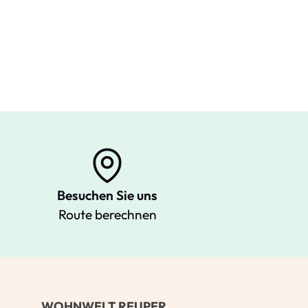
Besuchen Sie uns
Route berechnen
Ihre Kontaktdaten
Alle mit Stern gekennzeichneten Felder s
Name
*
WOHNWELT REUPER