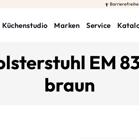
Barrierefreihe

Küchenstudio
Marken
Service
Katal
lsterstuhl EM 83
braun