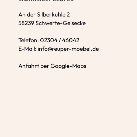
Bitte geben Sie Ihren vollständigen Nam
E-Mail-Adresse
*
An der Silberkuhle 2
58239 Schwerte-Geisecke
Bitte geben Sie eine gültige E-Mail-Adres
Telefon
*
Telefon:
02304 / 46042
E-Mail:
info@reuper-moebel.de
Anfahrt per Google-Maps
Ihr Wunschtermin /
Rückruf
Bitte Anliegen wählen
Wählen Sie aus, ob Sie einen Termin w
Datum