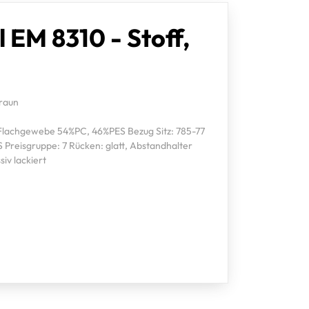
l EM 8310 - Stoff,
braun
 Flachgewebe 54%PC, 46%PES Bezug Sitz: 785-77
Preisgruppe: 7 Rücken: glatt, Abstandhalter
iv lackiert