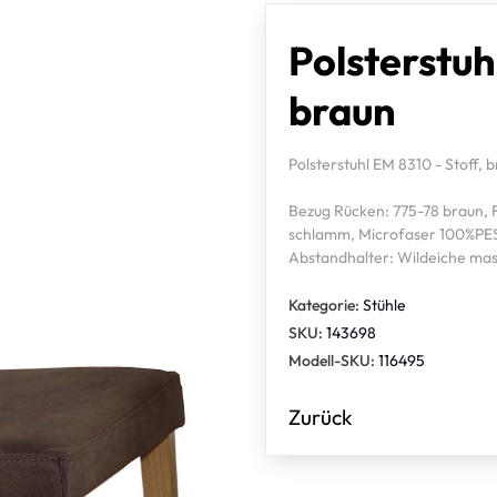
Polsterstuh
braun
Polsterstuhl EM 8310 - Stoff, 
Bezug Rücken: 775-78 braun,
schlamm, Microfaser 100%PES 
Abstandhalter: Wildeiche mass
Kategorie:
Stühle
SKU:
143698
Modell-SKU:
116495
Zurück