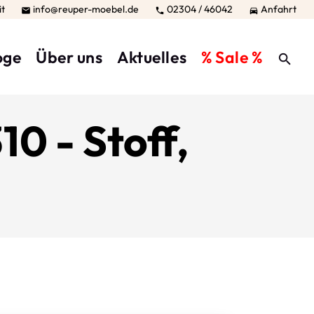
it
info@reuper-moebel.de
02304 / 46042
Anfahrt



oge
Über uns
Aktuelles
% Sale %
10 - Stoff,