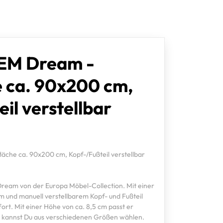
 EM Dream -
e ca. 90x200 cm,
il verstellbar
äche ca. 90x200 cm, Kopf-/Fußteil verstellbar
ream von der Europa Möbel-Collection. Mit einer
m und manuell verstellbarem Kopf- und Fußteil
ort. Mit einer Höhe von ca. 8,5 cm passt er
al kannst Du aus verschiedenen Größen wählen.