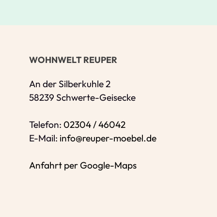
Ihre Kontaktdaten
Alle mit Stern gekennzeichneten Felder s
Name
*
WOHNWELT REUPER
Bitte geben Sie Ihren vollständigen Nam
E-Mail-Adresse
*
An der Silberkuhle 2
58239 Schwerte-Geisecke
Bitte geben Sie eine gültige E-Mail-Adres
Telefon
*
Telefon:
02304 / 46042
E-Mail:
info@reuper-moebel.de
Anfahrt per Google-Maps
Ihr Wunschtermin /
Rückruf