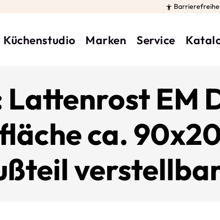
Barrierefreihe

Küchenstudio
Marken
Service
Katal
: Lattenrost EM 
fläche ca. 90x2
ßteil verstellba