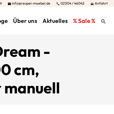
it
info@reuper-moebel.de
02304 / 46042
Anfahrt



oge
Über uns
Aktuelles
% Sale %
Dream -
00 cm,
r manuell