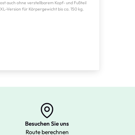
ost auch ohne verstellbarem Kopf- und Fußteil
XXL-Version für Körpergewicht bis ca. 150 kg.
Besuchen Sie uns
Route berechnen