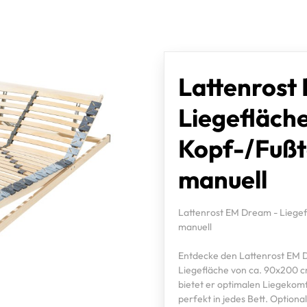
Lattenrost
Liegefläch
Kopf-/Fußte
manuell
Lattenrost EM Dream - Liegefl
manuell
Entdecke den Lattenrost EM D
Liegefläche von ca. 90x200 c
bietet er optimalen Liegekomf
perfekt in jedes Bett. Option