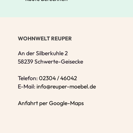
Ihre Kontaktdaten
Alle mit Stern gekennzeichneten Felder s
Name
*
WOHNWELT REUPER
Bitte geben Sie Ihren vollständigen Nam
E-Mail-Adresse
*
An der Silberkuhle 2
58239 Schwerte-Geisecke
Bitte geben Sie eine gültige E-Mail-Adres
Telefon
*
Telefon:
02304 / 46042
E-Mail:
info@reuper-moebel.de
Anfahrt per Google-Maps
Ihr Wunschtermin /
Rückruf