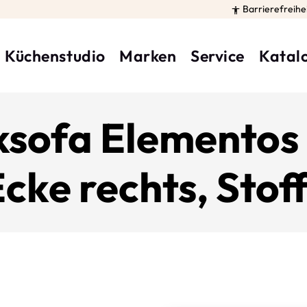
Barrierefreihe

Küchenstudio
Marken
Service
Katal
ksofa Elementos -
Ecke rechts, Stof