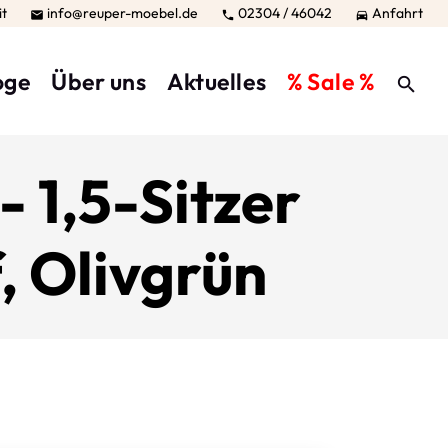
it
info@reuper-moebel.de
02304 / 46042
Anfahrt



oge
Über uns
Aktuelles
% Sale %
 1,5-Sitzer
f, Olivgrün