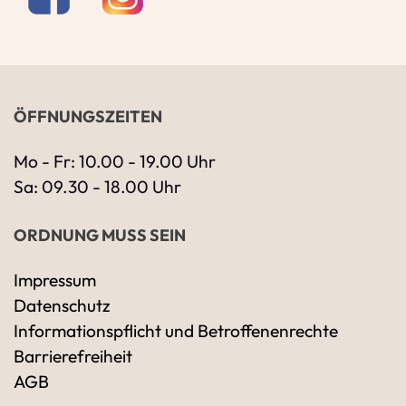
ÖFFNUNGSZEITEN
Mo - Fr: 10.00 - 19.00 Uhr
Sa: 09.30 - 18.00 Uhr
ORDNUNG MUSS SEIN
Impressum
Datenschutz
Ihre Kontaktdaten
Informationspflicht und Betroffenenrechte
Alle mit Stern gekennzeichneten Felder sind 
Name
*
Barrierefreiheit
AGB