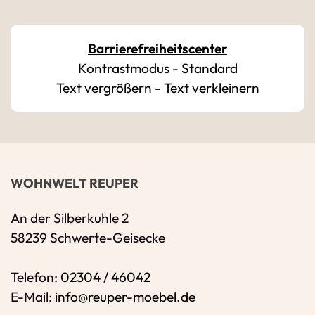
Bitte geben Sie Ihren vollständigen Namen 
E-Mail-Adresse
*
Barrierefreiheitscenter
Kontrastmodus
-
Standard
Bitte geben Sie eine gültige E-Mail-Adresse 
Text vergrößern
-
Text verkleinern
Telefon
*
Ihr Wunschtermin / Rückruf
WOHNWELT REUPER
Bitte Anliegen wählen
An der Silberkuhle 2
58239 Schwerte-Geisecke
Wählen Sie aus, ob Sie einen Termin wünsc
Telefon:
02304 / 46042
Datum
E-Mail:
info@reuper-moebel.de