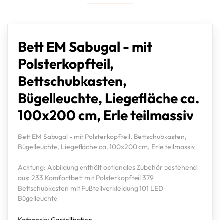
Bett EM Sabugal - mit
Polsterkopfteil,
Bettschubkasten,
Bügelleuchte, Liegefläche ca.
100x200 cm, Erle teilmassiv
Bett EM Sabugal - mit Polsterkopfteil, Bettschubkasten,
Bügelleuchte, Liegefläche ca. 100x200 cm, Erle teilmassiv
Achtung: Abbildung enthält optionales Zubehör bestehend
aus: 233 Komfortbett mit Polsterkopfteil 379
Bettschubkasten mit Fußteilverkleidung 101 LED-
Bügelleuchte
Kategorie:
Gestellbetten