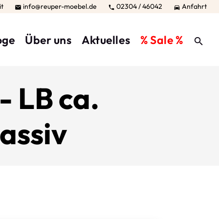
it
info@reuper-moebel.de
02304 / 46042
Anfahrt



oge
Über uns
Aktuelles
% Sale %
- LB ca.
assiv