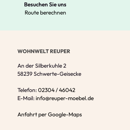
Besuchen Sie uns
Route berechnen
Ihre Kontaktdaten
Alle mit Stern gekennzeichneten Felder s
Name
*
WOHNWELT REUPER
Bitte geben Sie Ihren vollständigen Nam
E-Mail-Adresse
*
An der Silberkuhle 2
58239 Schwerte-Geisecke
Bitte geben Sie eine gültige E-Mail-Adres
Telefon
*
Telefon:
02304 / 46042
E-Mail:
info@reuper-moebel.de
Anfahrt per Google-Maps
Ihr Wunschtermin /