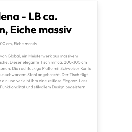
lena - LB ca.
, Eiche massiv
100 cm, Eiche massiv
 von Global, ein Meisterwerk aus massivem
äche. Dieser elegante Tisch mit ca. 200x100 cm
ersonen. Die rechteckige Platte mit Schweizer Kante
l aus schwarzem Stahl angebracht. Der Tisch fügt
ein und verleiht ihm eine zeitlose Eleganz. Lass
unktionalität und stilvollem Design begeistern.