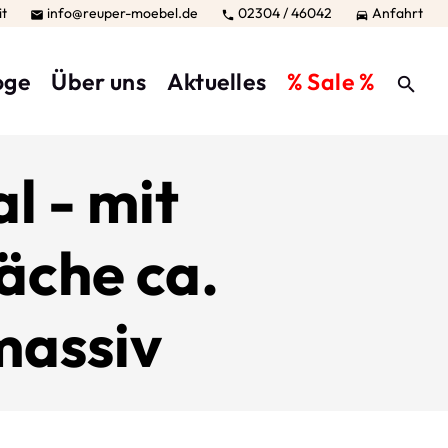
it
info@reuper-moebel.de
02304 / 46042
Anfahrt



oge
Über uns
Aktuelles
% Sale %
l - mit
äche ca.
massiv