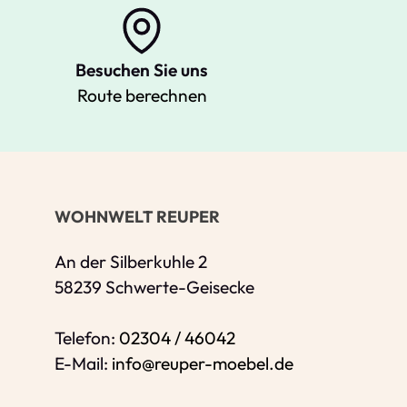
Besuchen Sie uns
Route berechnen
Ihre Kontaktdaten
Alle mit Stern gekennzeichneten Felder s
Name
*
WOHNWELT REUPER
Bitte geben Sie Ihren vollständigen Nam
E-Mail-Adresse
*
An der Silberkuhle 2
58239 Schwerte-Geisecke
Bitte geben Sie eine gültige E-Mail-Adres
Telefon
*
Telefon:
02304 / 46042
E-Mail:
info@reuper-moebel.de