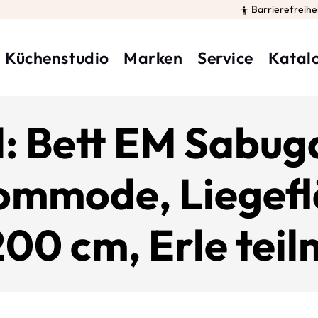
Barrierefreihe

Küchenstudio
Marken
Service
Katal
: Bett EM Sabuga
mmode, Liegefl
00 cm, Erle teil