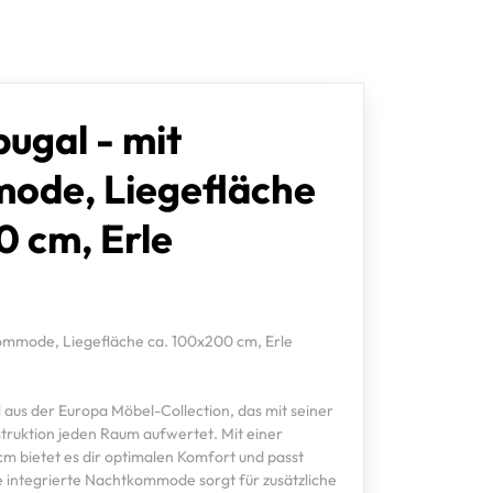
ugal - mit
ode, Liegefläche
0 cm, Erle
ommode, Liegefläche ca. 100x200 cm, Erle
aus der Europa Möbel-Collection, das mit seiner
struktion jeden Raum aufwertet. Mit einer
m bietet es dir optimalen Komfort und passt
e integrierte Nachtkommode sorgt für zusätzliche