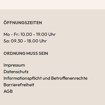
ÖFFNUNGSZEITEN
Mo - Fr: 10.00 - 19.00 Uhr
Sa: 09.30 - 18.00 Uhr
ORDNUNG MUSS SEIN
Impressum
Datenschutz
Ihre Kontaktdaten
Informationspflicht und Betroffenenrechte
Alle mit Stern gekennzeichneten Felder sind 
Name
*
Barrierefreiheit
AGB
Bitte geben Sie Ihren vollständigen Namen 