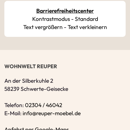
E-Mail-Adresse
*
Barrierefreiheitscenter
Kontrastmodus
-
Standard
Bitte geben Sie eine gültige E-Mail-Adresse 
Text vergrößern
-
Text verkleinern
Telefon
*
Ihr Wunschtermin / Rückruf
WOHNWELT REUPER
Bitte Anliegen wählen
An der Silberkuhle 2
58239 Schwerte-Geisecke
Wählen Sie aus, ob Sie einen Termin wünsc
Telefon:
02304 / 46042
Datum
E-Mail:
info@reuper-moebel.de
Sie können ein Datum ab übermorgen ausw
Anfahrt per Google-Maps