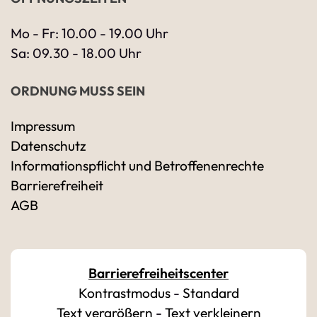
Mo - Fr: 10.00 - 19.00 Uhr
Sa: 09.30 - 18.00 Uhr
ORDNUNG MUSS SEIN
Impressum
Datenschutz
Ihre Kontaktdaten
Informationspflicht und Betroffenenrechte
Alle mit Stern gekennzeichneten Felder sind 
Name
*
Barrierefreiheit
AGB
Bitte geben Sie Ihren vollständigen Namen 
E-Mail-Adresse
*
Barrierefreiheitscenter
Kontrastmodus
-
Standard
Bitte geben Sie eine gültige E-Mail-Adresse 
Text vergrößern
-
Text verkleinern