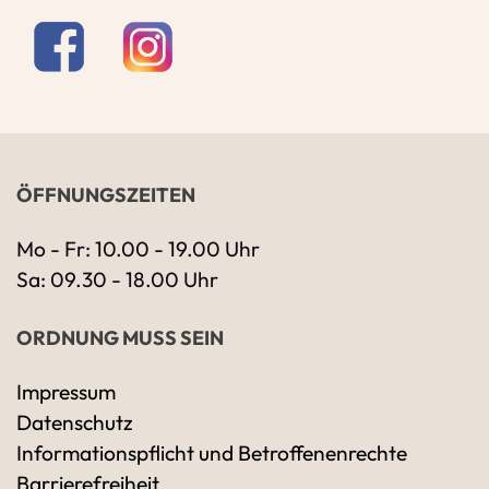
ÖFFNUNGSZEITEN
Mo - Fr: 10.00 - 19.00 Uhr
Sa: 09.30 - 18.00 Uhr
ORDNUNG MUSS SEIN
Impressum
Datenschutz
Ihre Kontaktdaten
Informationspflicht und Betroffenenrechte
Alle mit Stern gekennzeichneten Felder sind 
Name
*
Barrierefreiheit