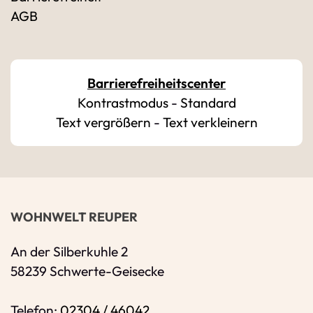
AGB
Bitte geben Sie Ihren vollständigen Namen 
E-Mail-Adresse
*
Barrierefreiheitscenter
Kontrastmodus
-
Standard
Bitte geben Sie eine gültige E-Mail-Adresse 
Text vergrößern
-
Text verkleinern
Telefon
*
Ihr Wunschtermin / Rückruf
WOHNWELT REUPER
Bitte Anliegen wählen
An der Silberkuhle 2
58239 Schwerte-Geisecke
Wählen Sie aus, ob Sie einen Termin wünsc
Telefon:
02304 / 46042
Datum