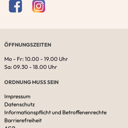
ÖFFNUNGSZEITEN
Mo - Fr: 10.00 - 19.00 Uhr
Sa: 09.30 - 18.00 Uhr
ORDNUNG MUSS SEIN
Impressum
Datenschutz
Ihre Kontaktdaten
Informationspflicht und Betroffenenrechte
Alle mit Stern gekennzeichneten Felder sind 
Name
*
Barrierefreiheit