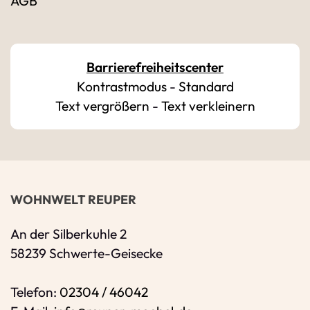
AGB
Bitte geben Sie Ihren vollständigen Namen 
E-Mail-Adresse
*
Barrierefreiheitscenter
Kontrastmodus
-
Standard
Bitte geben Sie eine gültige E-Mail-Adresse 
Text vergrößern
-
Text verkleinern
Telefon
*
Ihr Wunschtermin / Rückruf
WOHNWELT REUPER
Bitte Anliegen wählen
An der Silberkuhle 2
58239 Schwerte-Geisecke
Wählen Sie aus, ob Sie einen Termin wünsc
Telefon:
02304 / 46042
Datum